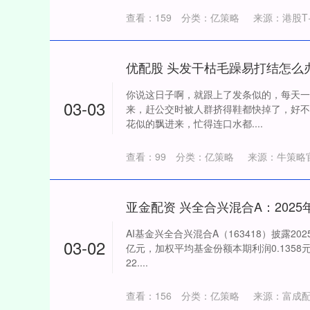
查看：
159
分类：
亿策略
来源：港股T
优配股 头发干枯毛躁易打结怎么
你说这日子啊，就跟上了发条似的，每天一
03-03
来，赶公交时被人群挤得鞋都快掉了，好不
花似的飘进来，忙得连口水都....
查看：
99
分类：
亿策略
来源：牛策略
AI基金兴全合兴混合A（163418）披露20
03-02
亿元，加权平均基金份额本期利润0.135
22....
查看：
156
分类：
亿策略
来源：富成配