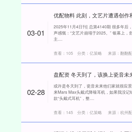
优配物料 此刻，文艺片遭遇创作
2025年11月4日刊| 总第4140期 很
03-01
声感慨：“文艺片崩塌于2025。” 银幕上
主....
查看：
105
分类：
亿策略
来源：翻翻
或许是冬天到了，瓷音未来他们家就很应景
02-28
来Mars Max头戴式降噪耳机，如果我没
款“头戴式耳机”，整....
查看：
145
分类：
亿策略
来源：杭州配