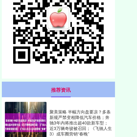
推荐资讯
聚美策略 半幅方向盘要凉？多条
新规严禁变相降低汽车价格；奔
驰3年内将推出超40款新车型；
近3万辆奇骏被召回；《飞驰人生
3》成车圈营销“春晚”