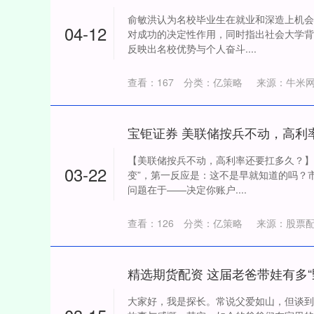
俞敏洪认为名校毕业生在就业和深造上机会
04-12
对成功的决定性作用，同时指出社会大学背
反映出名校优势与个人奋斗....
查看：
167
分类：
亿策略
来源：牛米
宝钜证券 美联储按兵不动，高利
【美联储按兵不动，高利率还要扛多久？】
03-22
变”，第一反应是：这不是早就知道的吗？
问题在于——决定你账户....
查看：
126
分类：
亿策略
来源：股票
大家好，我是探长。常说父爱如山，但谈到