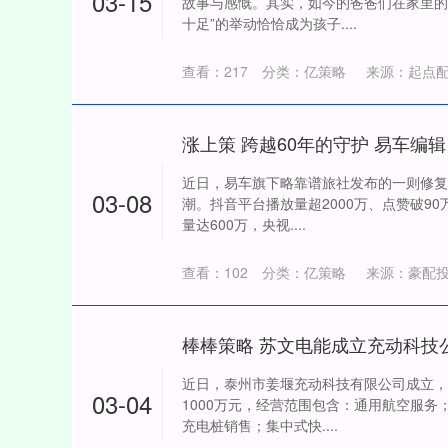
03-15
故事与感慨。其实，如今的爸爸们在家里的
十足”的举动恰恰成为孩子....
查看：
217
分类：
亿策略
来源：起点
涨上策 跨越60年的守护 易车编
近日，易车旗下略靠谱旅社发布的一则修复
03-08
潮。抖音平台播放量超2000万、点赞破90
量达600万，央视....
查看：
102
分类：
亿策略
来源：豪配投
近日，泰州市姜堰充动科技有限公司成立，
03-04
1000万元，经营范围包含：通用航空服
充电桩销售；集中式快....