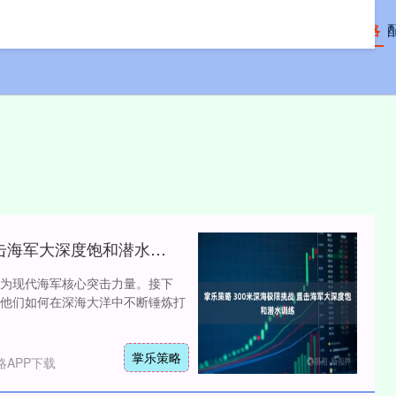
首页
亿策略
掌乐策略 300米深海极限挑战 直击海军大深度饱和潜水训练
为现代海军核心突击力量。接下
他们如何在深海大洋中不断锤炼打
掌乐策略
APP下载