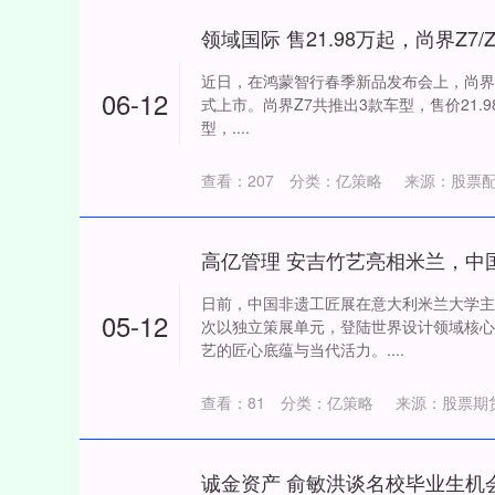
近日，在鸿蒙智行春季新品发布会上，尚界品
06-12
式上市。尚界Z7共推出3款车型，售价21.98
型，....
查看：
207
分类：
亿策略
来源：股票
深证成指
14311.01
日前，中国非遗工匠展在意大利米兰大学主
39.68
1.02%
200.89
05-12
次以独立策展单元，登陆世界设计领域核心
艺的匠心底蕴与当代活力。....
查看：
81
分类：
亿策略
来源：股票期