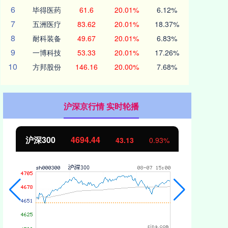
6
毕得医药
61.6
20.01%
6.12%
7
五洲医疗
83.62
20.01%
18.37%
8
耐科装备
49.67
20.01%
6.83%
9
一博科技
53.33
20.01%
17.26%
10
方邦股份
146.16
20.00%
7.68%
沪深京行情 实时轮播
北证50
1134.24
创
11.37
1.01%