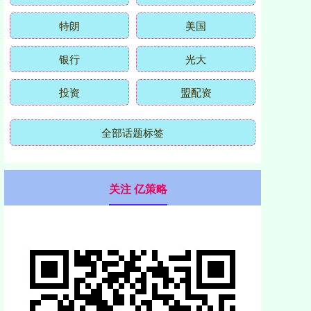
特朗
美国
银行
光大
投资
盟配资
全部话题标签
关注 亿策略