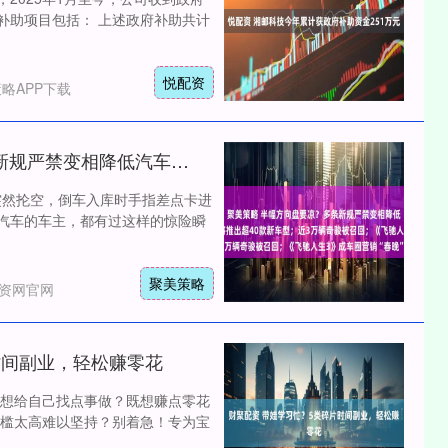
补助项目包括： 上述政府补助共计
悦配资
略APP下载
聚美策略 半幅方向盘要凉？多条新规严禁变相降低汽车价格；奔驰3年内将推出超40款新车型；近3万辆奇骏被召回；《飞驰人生3》成车圈营销“春晚”
突然抡空，倒车入库时手指差点卡进
盘汽车的车主，都有过这样的惊险瞬
聚美策略
配资网官网
时间副业，轻松赚零花
想给自己找点事做？既想赚点零花
槛太高难以坚持？别着急！专为宝