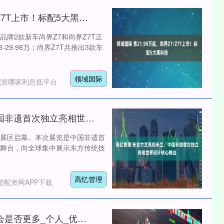
领域国际 售21.98万起，尚界Z7/Z7T上市！标配5大黑科技
牌2款新车尚界Z7和尚界Z7T正
-29.98万；尚界Z7T共推出3款车
领域国际
配资哪家利息低平台
高亿管理 安吉竹艺亮相米兰，中国非遗首次独立亮相世界设计核心舞台
沪深300
4694.44
展区启幕。本次展览是中国非遗首
1.42%
43.13
0.93%
舞台，向全球集中展示东方传统技
高忆管理
货配资网APP下载
诚金资产 俞敏洪谈名校毕业生机会是否更多_个人_优势_成功