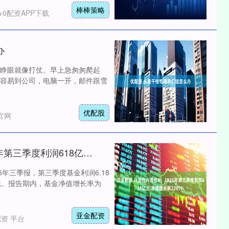
棒棒策略
+0配资APP下载
办
睁眼就像打仗。早上急匆匆爬起
容易到公司，电脑一开，邮件跟雪
优配股
官网
亚金配资 兴全合兴混合A：2025年第三季度利润618亿元 净值增长率2207%
25年三季报，第三季度基金利润6.18
8元。报告期内，基金净值增长率为
亚金配资
资 平台