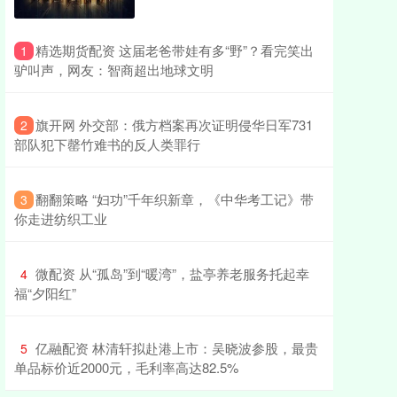
​精选期货配资 这届老爸带娃有多“野”？看完笑出
1
驴叫声，网友：智商超出地球文明
​旗开网 外交部：俄方档案再次证明侵华日军731
2
部队犯下罄竹难书的反人类罪行
​翻翻策略 “妇功”千年织新章，《中华考工记》带
3
你走进纺织工业
​微配资 从“孤岛”到“暖湾”，盐亭养老服务托起幸
4
福“夕阳红”
​亿融配资 林清轩拟赴港上市：吴晓波参股，最贵
5
单品标价近2000元，毛利率高达82.5%