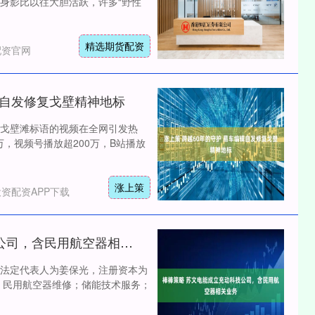
身影比以往大胆活跃，许多“野性
精选期货配资
配资官网
辑自发修复戈壁精神地标
戈壁滩标语的视频在全网引发热
万，视频号播放超200万，B站播放
涨上策
资配资APP下载
棒棒策略 苏文电能成立充动科技公司，含民用航空器相关业务
法定代表人为姜保光，注册资本为
务；民用航空器维修；储能技术服务；