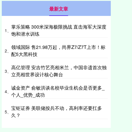
最新文章
掌乐策略 300米深海极限挑战 直击海军大深度
1、
饱和潜水训练
领域国际 售21.98万起，尚界Z7/Z7T上市！标
2、
配5大黑科技
高亿管理 安吉竹艺亮相米兰，中国非遗首次独
3、
立亮相世界设计核心舞台
诚金资产 俞敏洪谈名校毕业生机会是否更多_
4、
个人_优势_成功
宝钜证券 美联储按兵不动，高利率还要扛多
5、
久？