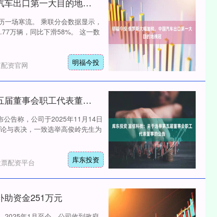
明福今投 俄罗斯大幅加税，中国汽车出口第一大目的地摘冠
历一场寒流。 乘联分会数据显示，
.77万辆，同比下滑58%。 这一数
明福今投
查配资官网
库东投资 富信科技：关于选举第五届董事会职工代表董事的公告
公告称，公司于2025年11月14日
论与表决，一致选举高俊岭先生为
库东投资
股票配资平台
助资金251万元
告，2025年1月至今，公司收到政府