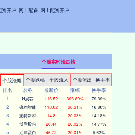
配资开户
网上配资
网上配资开户
个股实时涨跌榜
个股跌幅
个股流入
个股流出
换手率
个股涨幅
排名
名称
最新价
涨幅
换手率
1
N展芯
116.52
396.89%
79.39%
2
锐翔智能
110.02
20.21%
16.80%
3
志特新材
14.8
20.03%
14.18%
4
博腾股份
20.44
20.02%
14.77%
5
近岸蛋白
46.72
20.01%
5.62%