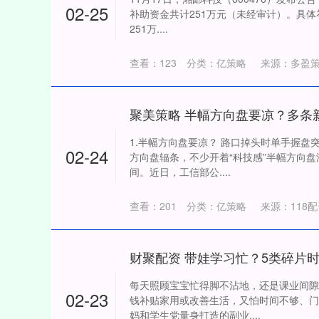
02-25
补助资金共计251万元（未经审计）。具体
251万....
查看：
123
分类：
亿策略
来源：多盈策
1.半幅方向盘要凉？ 路口掉头时单手握盘
02-24
方向盘辐条，不少开着“科技感”半幅方向
间。近日，工信部公....
查看：
201
分类：
亿策略
来源：118
财聚配资 带娃学习忙？5类碎片
每天照顾宝宝忙得脚不沾地，还是课业间隙
02-23
钱补贴家用或改善生活，又怕时间不够、门
妈和学生党量身打造的副业....