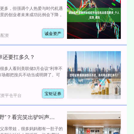
更多，但强调个人热爱与时代机遇
景的创业者未来成功比例会下降，
诚金资产
网配资
率还要扛多久？
很多人看到美联储3月会议“利率不
市场都把按兵不动当成明牌了。可
宝钜证券
配资平仓平台
精选期货配资 这届老爸带娃有多“野”？看完笑出驴叫声，网友：智商超出地球文明
父亲带娃，很多妈妈都有一肚子的