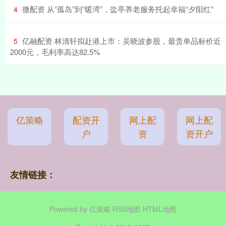
​微配资 从“孤岛”到“暖湾”，盐亭养老服务托起幸福“夕阳红”
4
​亿融配资 林清轩拟赴港上市：吴晓波参股，最贵单品标价近
5
2000元，毛利率高达82.5%
亿策略
配资开
网上配
网上配
户
资
资开户
友情链接：
Powered by
亿策略
RSS地图
HTML地图