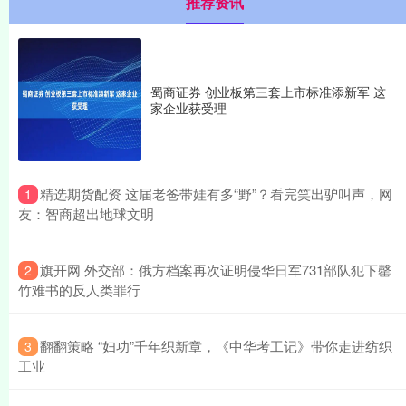
推荐资讯
蜀商证券 创业板第三套上市标准添新军 这
家企业获受理
​精选期货配资 这届老爸带娃有多“野”？看完笑出驴叫声，网
1
友：智商超出地球文明
​旗开网 外交部：俄方档案再次证明侵华日军731部队犯下罄
2
竹难书的反人类罪行
​翻翻策略 “妇功”千年织新章，《中华考工记》带你走进纺织
3
工业