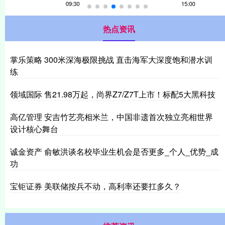
热点资讯
掌乐策略 300米深海极限挑战 直击海军大深度饱和潜水训
练
领域国际 售21.98万起，尚界Z7/Z7T上市！标配5大黑科技
高亿管理 安吉竹艺亮相米兰，中国非遗首次独立亮相世界
设计核心舞台
诚金资产 俞敏洪谈名校毕业生机会是否更多_个人_优势_成
功
宝钜证券 美联储按兵不动，高利率还要扛多久？