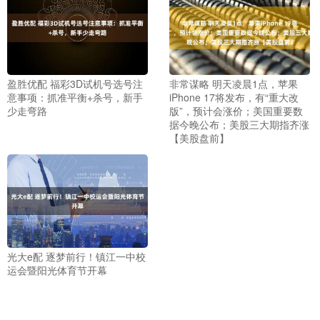
盈胜优配 福彩3D试机号选号注
非常谋略 明天凌晨1点，苹果
意事项：抓准平衡+杀号，新手
iPhone 17将发布，有“重大改
少走弯路
版”，预计会涨价；美国重要数
据今晚公布；美股三大期指齐涨
【美股盘前】
光大e配 逐梦前行！镇江一中校
运会暨阳光体育节开幕