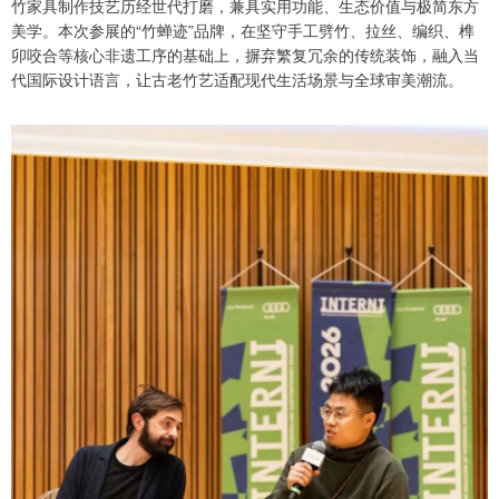
竹家具制作技艺历经世代打磨，兼具实用功能、生态价值与极简东方
美学。本次参展的“竹蝉迹”品牌，在坚守手工劈竹、拉丝、编织、榫
卯咬合等核心非遗工序的基础上，摒弃繁复冗余的传统装饰，融入当
代国际设计语言，让古老竹艺适配现代生活场景与全球审美潮流。