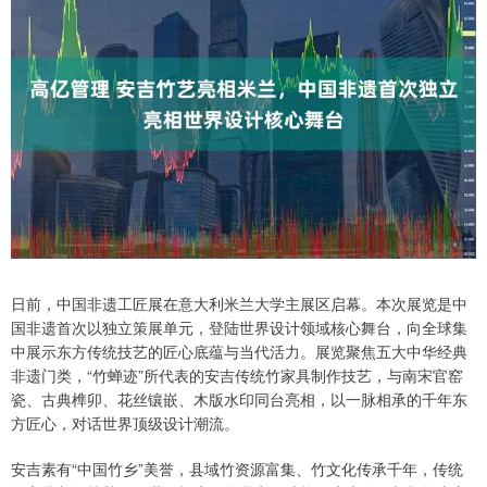
日前，中国非遗工匠展在意大利米兰大学主展区启幕。本次展览是中
国非遗首次以独立策展单元，登陆世界设计领域核心舞台，向全球集
中展示东方传统技艺的匠心底蕴与当代活力。展览聚焦五大中华经典
非遗门类，“竹蝉迹”所代表的安吉传统竹家具制作技艺，与南宋官窑
瓷、古典榫卯、花丝镶嵌、木版水印同台亮相，以一脉相承的千年东
方匠心，对话世界顶级设计潮流。
安吉素有“中国竹乡”美誉，县域竹资源富集、竹文化传承千年，传统