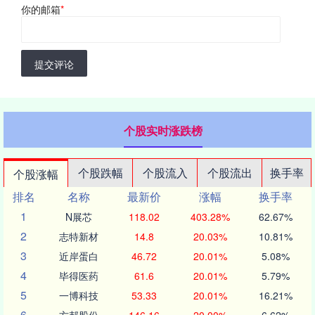
你的邮箱
*
提交评论
个股实时涨跌榜
个股跌幅
个股流入
个股流出
换手率
个股涨幅
排名
名称
最新价
涨幅
换手率
1
N展芯
118.02
403.28%
62.67%
2
志特新材
14.8
20.03%
10.81%
3
近岸蛋白
46.72
20.01%
5.08%
4
毕得医药
61.6
20.01%
5.79%
5
一博科技
53.33
20.01%
16.21%
6
方邦股份
146.16
20.00%
6.62%