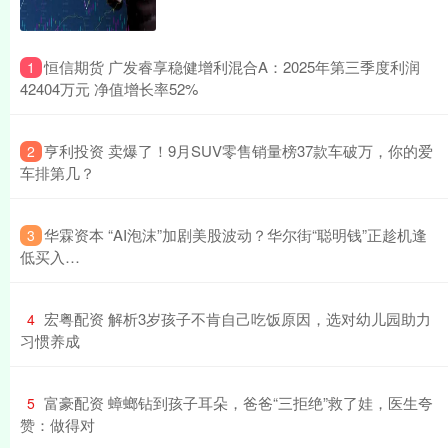
​恒信期货 广发睿享稳健增利混合A：2025年第三季度利润
1
42404万元 净值增长率52%
​亨利投资 卖爆了！9月SUV零售销量榜37款车破万，你的爱
2
车排第几？
​华霖资本 “AI泡沫”加剧美股波动？华尔街“聪明钱”正趁机逢
3
低买入…
​宏粤配资 解析3岁孩子不肯自己吃饭原因，选对幼儿园助力
4
习惯养成
​富豪配资 蟑螂钻到孩子耳朵，爸爸“三拒绝”救了娃，医生夸
5
赞：做得对