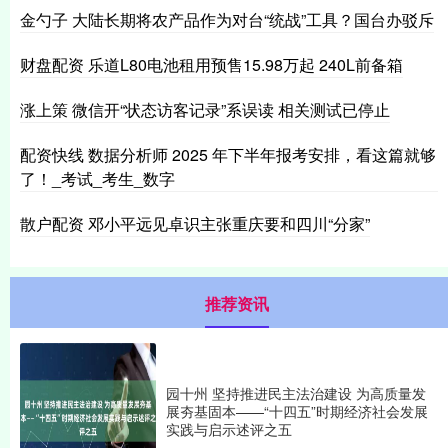
金勺子 大陆长期将农产品作为对台“统战”工具？国台办驳斥
财盘配资 乐道L80电池租用预售15.98万起 240L前备箱
涨上策 微信开“状态访客记录”系误读 相关测试已停止
配资快线 数据分析师 2025 年下半年报考安排，看这篇就够
了！_考试_考生_数字
散户配资 邓小平远见卓识主张重庆要和四川“分家”
推荐资讯
园十州 坚持推进民主法治建设 为高质量发
展夯基固本——“十四五”时期经济社会发展
实践与启示述评之五