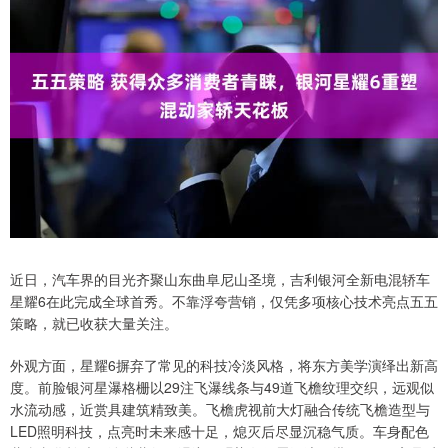
近日，汽车界的目光齐聚山东曲阜尼山圣境，吉利银河全新电混轿车
星耀6在此完成全球首秀。不靠浮夸营销，仅凭多项核心技术亮点五五
策略，就已收获大量关注。
外观方面，星耀6摒弃了常见的科技冷淡风格，将东方美学演绎出新高
度。前脸银河星瀑格栅以29注飞瀑线条与49道飞檐纹理交织，远观似
水流动感，近赏具建筑精致美。飞檐虎视前大灯融合传统飞檐造型与
LED照明科技，点亮时未来感十足，熄灭后尽显沉稳气质。车身配色