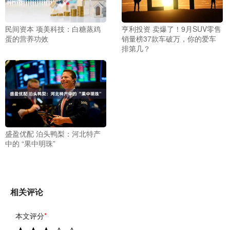
民间资本 项美科技：白糖蒸鸡
亨利投资 卖爆了！9月SUV零售
蛋的营养功效
销量榜37款车破万，你的爱车
排第几？
盛盈优配 泊头鸭梨：河北特产
中的 “果中明珠”
相关评论
本文评分
*