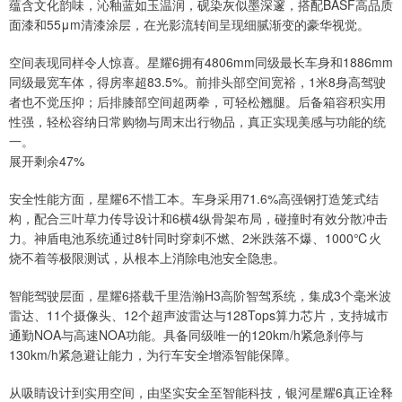
蕴含文化韵味，沁釉蓝如玉温润，砚染灰似墨深邃，搭配BASF高品质
面漆和55μm清漆涂层，在光影流转间呈现细腻渐变的豪华视觉。
空间表现同样令人惊喜。星耀6拥有4806mm同级最长车身和1886mm
同级最宽车体，得房率超83.5%。前排头部空间宽裕，1米8身高驾驶
者也不觉压抑；后排膝部空间超两拳，可轻松翘腿。后备箱容积实用
性强，轻松容纳日常购物与周末出行物品，真正实现美感与功能的统
一。
展开剩余47%
安全性能方面，星耀6不惜工本。车身采用71.6%高强钢打造笼式结
构，配合三叶草力传导设计和6横4纵骨架布局，碰撞时有效分散冲击
力。神盾电池系统通过8针同时穿刺不燃、2米跌落不爆、1000℃火
烧不着等极限测试，从根本上消除电池安全隐患。
智能驾驶层面，星耀6搭载千里浩瀚H3高阶智驾系统，集成3个毫米波
雷达、11个摄像头、12个超声波雷达与128Tops算力芯片，支持城市
通勤NOA与高速NOA功能。具备同级唯一的120km/h紧急刹停与
130km/h紧急避让能力，为行车安全增添智能保障。
从吸睛设计到实用空间，由坚实安全至智能科技，银河星耀6真正诠释