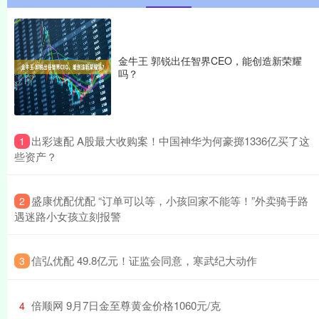
金牛王 郭锐出任智界CEO，能创造新荣耀
吗？
​出彩速配 A股最大收购案！中国神华为何豪掷1336亿买了这
1
些资产？
​盛康优配优配 “订单可以等，小孩回家不能等！”外卖骑手路
2
遇迷路小女孩立刻报警
​信弘优配 49.8亿元！证监会同意，寒武纪大动作
3
​倍顺网 9月7日金至尊黄金价格1060元/克
4