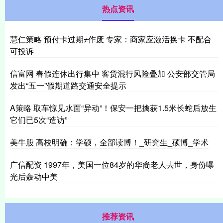
热点资讯
慧仁策略 预付卡过期≠作废 专家：商家应激活换卡 不配合
可投诉
信富网 春假连休出行集中 客货混行风险叠加 公安部交管局
发出“五一”假期道路交通安全提示
A策略 取车惊见水面“异动”！保安一把擒获1.5米长蛇后放生
它们已5次“造访”
美牛股 高校明确：学硕，全部读博！_研究生_硕博_学术
广信配资 1997年，美国一位84岁的华裔老人去世，身份曝
光后轰动中美
推荐资讯