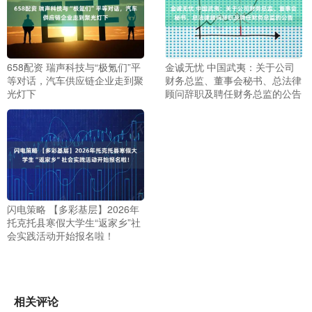
658配资 瑞声科技与“极氪们”平
金诚无忧 中国武夷：关于公司
等对话，汽车供应链企业走到聚
财务总监、董事会秘书、总法律
光灯下
顾问辞职及聘任财务总监的公告
闪电策略 【多彩基层】2026年
托克托县寒假大学生“返家乡”社
会实践活动开始报名啦！
相关评论